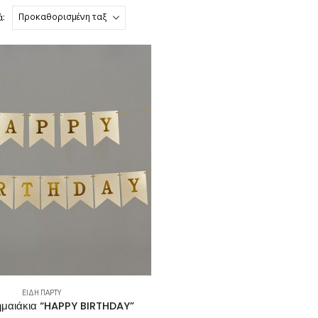
ά:
ΕΊΔΗ ΠΆΡΤΥ
ημαιάκια “HAPPY BIRTHDAY”