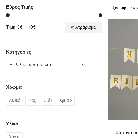
Εύρος Τιμής
Ταξινόμηση κατ
Τιμή:
0€
—
10€
Φιλτράρισμα
Ελάχιστη
Μέγιστη
τιμή
τιμή
Κατηγορίες
Χρώμα
Λευκό
Ροζ
Σιέλ
Χρυσό
Υλικό
Χάρτινα σ
Χαρτί