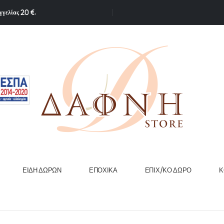
γγελίας 20 €.
ΕΊΔΗ ΔΏΡΩΝ
ΕΠΟΧΙΚΆ
ΕΠΙΧ/ΚΟ ΔΏΡΟ
Κ