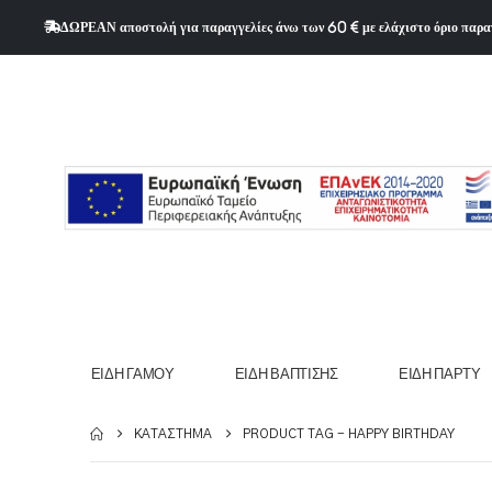
ΔΩΡΕΑΝ αποστολή για παραγγελίες άνω των 60 € με ελάχιστο όριο παρα
ΕΊΔΗ ΓΆΜΟΥ
ΕΊΔΗ ΒΆΠΤΙΣΗΣ
ΕΊΔΗ ΠΆΡΤΥ
ΚΑΤΆΣΤΗΜΑ
PRODUCT TAG -
HAPPY BIRTHDAY