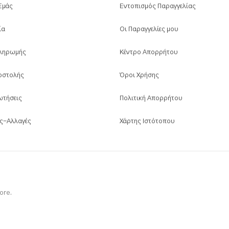
 Εμάς
Εντοπισμός Παραγγελίας
ία
Οι Παραγγελίες μου
ληρωμής
Κέντρο Απορρήτου
οστολής
Όροι Χρήσης
ωτήσεις
Πολιτική Απορρήτου
ς-Αλλαγές
Χάρτης Ιστότοπου
ore.