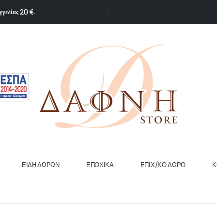
γγελίας 20 €.
ΕΊΔΗ ΔΏΡΩΝ
ΕΠΟΧΙΚΆ
ΕΠΙΧ/ΚΟ ΔΏΡΟ
Κ