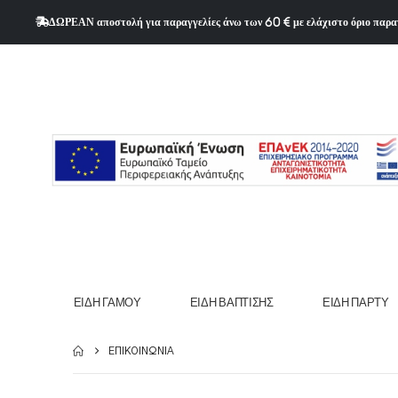
ΔΩΡΕΑΝ αποστολή για παραγγελίες άνω των 60 € με ελάχιστο όριο παρα
ΕΊΔΗ ΓΆΜΟΥ
ΕΊΔΗ ΒΆΠΤΙΣΗΣ
ΕΊΔΗ ΠΆΡΤΥ
ΕΠΙΚΟΙΝΩΝΊΑ