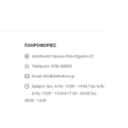
ΠΛΗΡΟΦΟΡΊΕΣ
Διεύθυνση:
Ηρώων Πολυτεχνείου 27
Τηλέφωνο:
2292 069323
Email:
info@dafnistore.gr
Ωράριο:
Δευ. & Τετ.: 10:00 - 14:00 / Τρι. & Πε.
& Πα.: 10:00 – 13:30 & 17:30 – 20:30/ Σα.:
09:30 – 14:30