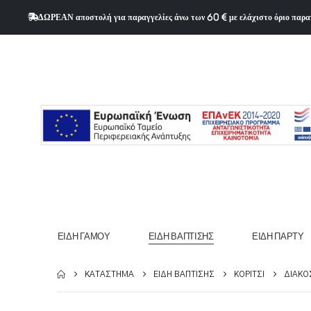
ΔΩΡΕΑΝ αποστολή για παραγγελίες άνω των 60 € με ελάχιστο όριο παρα
ΕΊΔΗ ΓΆΜΟΥ
ΕΊΔΗ ΒΆΠΤΙΣΗΣ
ΕΊΔΗ ΠΆΡΤΥ
ΚΑΤΆΣΤΗΜΑ
ΕΊΔΗ ΒΆΠΤΙΣΗΣ
ΚΟΡΊΤΣΙ
ΔΙΑΚΌ