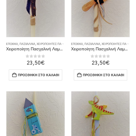
ΕΠΟΧΙΚΆ
,
ΠΑΣΧΑΛΙΝΆ
,
ΧΕΙΡΟΠΟΊΗΤΕΣ ΠΑΣΧΑΛΙΝΈΣ ΛΑΜΠΆΔΕΣ
ΕΠΟΧΙΚΆ
,
ΠΑΣΧΑΛΙΝΆ
,
ΧΕΙΡΟΠΟΊΗΤΕΣ ΠΑΣΧΑΛΙΝΈΣ ΛΑΜΠΆΔΕΣ
Χειροποίητη Πασχαλινή Λαμπάδα
Χειροποίητη Πασχαλινή Λαμπάδα
0
out of 5
0
out of 5
23,50
€
23,50
€
ΠΡΟΣΘΉΚΗ ΣΤΟ ΚΑΛΆΘΙ
ΠΡΟΣΘΉΚΗ ΣΤΟ ΚΑΛΆΘΙ