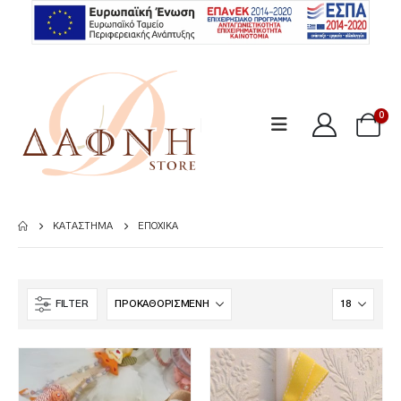
0
ΚΑΤΆΣΤΗΜΑ
ΕΠΟΧΙΚΆ
FILTER