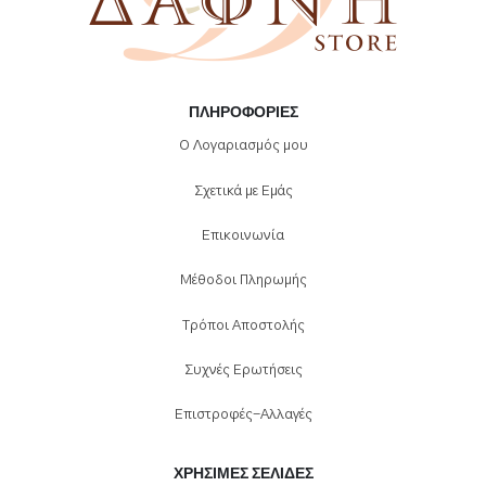
ΠΛΗΡΟΦΟΡΊΕΣ
Ο Λογαριασμός μου
Σχετικά με Εμάς
Επικοινωνία
Μέθοδοι Πληρωμής
Τρόποι Αποστολής
Συχνές Ερωτήσεις
Επιστροφές-Αλλαγές
ΧΡΉΣΙΜΕΣ ΣΕΛΊΔΕΣ