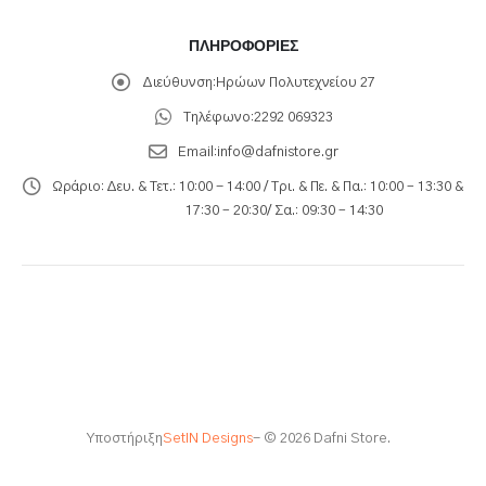
ΠΛΗΡΟΦΟΡΊΕΣ
Διεύθυνση:
Ηρώων Πολυτεχνείου 27
Τηλέφωνο:
2292 069323
Email:
info@dafnistore.gr
Ωράριο:
Δευ. & Τετ.: 10:00 - 14:00 / Τρι. & Πε. & Πα.: 10:00 – 13:30 &
17:30 – 20:30/ Σα.: 09:30 – 14:30
Υποστήριξη
SetIN Designs
- © 2026 Dafni Store.