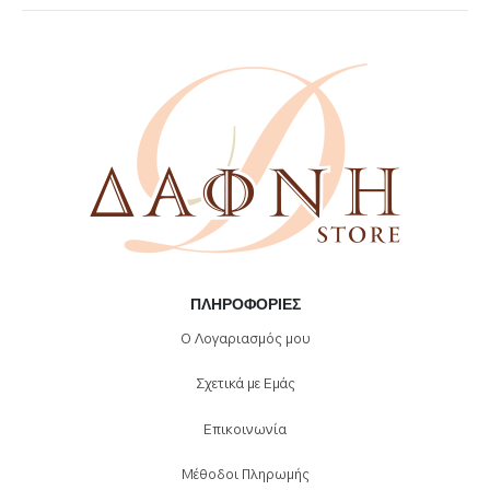
να
επιλεγούν
στη
σελίδα
του
προϊόντος
ΠΛΗΡΟΦΟΡΊΕΣ
Ο Λογαριασμός μου
Σχετικά με Εμάς
Επικοινωνία
Μέθοδοι Πληρωμής