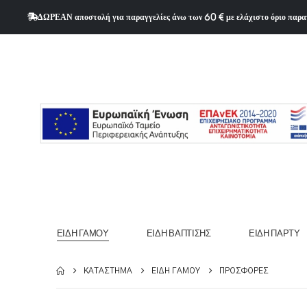
ΔΩΡΕΑΝ αποστολή για παραγγελίες άνω των 60 € με ελάχιστο όριο παρα
ΕΊΔΗ ΓΆΜΟΥ
ΕΊΔΗ ΒΆΠΤΙΣΗΣ
ΕΊΔΗ ΠΆΡΤΥ
ΚΑΤΆΣΤΗΜΑ
ΕΊΔΗ ΓΆΜΟΥ
ΠΡΟΣΦΟΡΈΣ