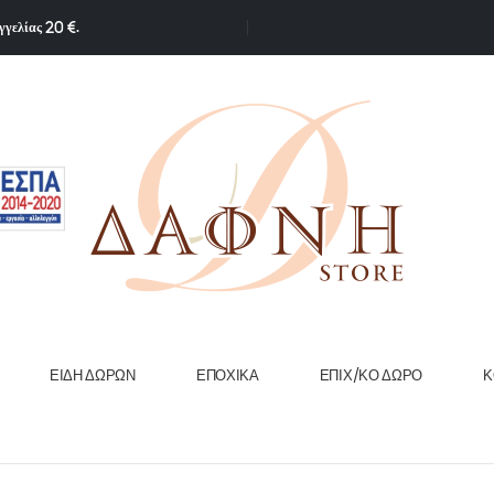
γγελίας 20 €.
ΕΊΔΗ ΔΏΡΩΝ
ΕΠΟΧΙΚΆ
ΕΠΙΧ/ΚΟ ΔΏΡΟ
Κ