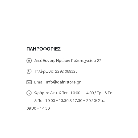
ΠΛΗΡΟΦΟΡΊΕΣ
Διεύθυνση:
Ηρώων Πολυτεχνείου 27
Τηλέφωνο:
2292 069323
Email:
info@dafnistore.gr
Ωράριο:
Δευ. & Τετ.: 10:00 - 14:00 / Τρι. & Πε.
& Πα.: 10:00 – 13:30 & 17:30 – 20:30/ Σα.:
09:30 – 14:30