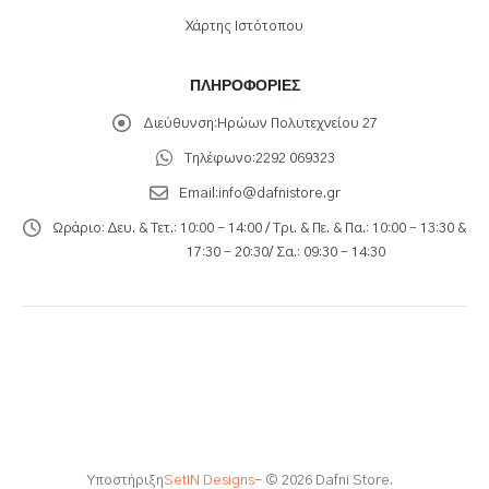
Χάρτης Ιστότοπου
ΠΛΗΡΟΦΟΡΊΕΣ
Διεύθυνση:
Ηρώων Πολυτεχνείου 27
Τηλέφωνο:
2292 069323
Email:
info@dafnistore.gr
Ωράριο:
Δευ. & Τετ.: 10:00 - 14:00 / Τρι. & Πε. & Πα.: 10:00 – 13:30 &
17:30 – 20:30/ Σα.: 09:30 – 14:30
Υποστήριξη
SetIN Designs
- © 2026 Dafni Store.