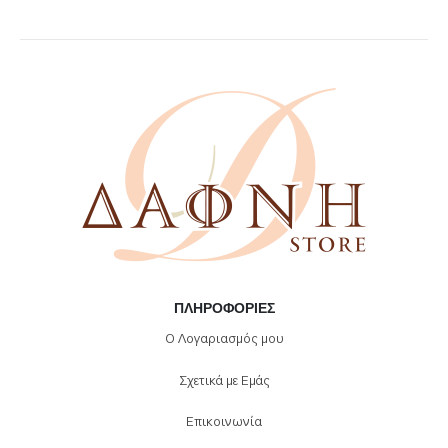
επιλογές
μπορούν
να
επιλεγούν
στη
σελίδα
του
προϊόντος
ΠΛΗΡΟΦΟΡΊΕΣ
Ο Λογαριασμός μου
Σχετικά με Εμάς
Επικοινωνία