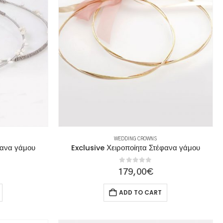
WEDDING CROWNS
φανα γάμου
Exclusive Χειροποίητα Στέφανα γάμου
0
out of 5
179,00
€
ADD TO CART