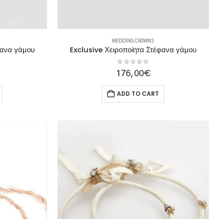
WEDDING CROWNS
φανα γάμου
Exclusive Χειροποίητα Στέφανα γάμου
0
out of 5
176,00
€
ADD TO CART