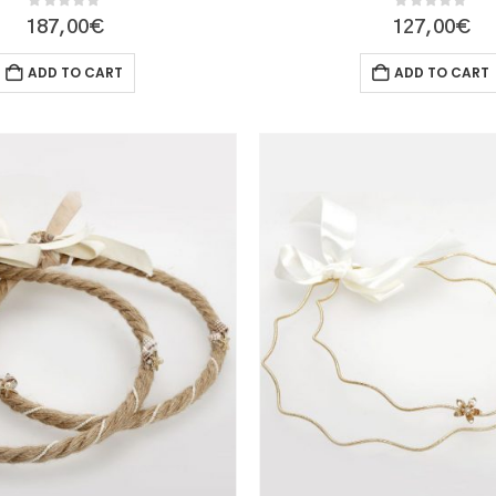
0
out of 5
0
out of 5
187,00
€
127,00
€
ADD TO CART
ADD TO CART