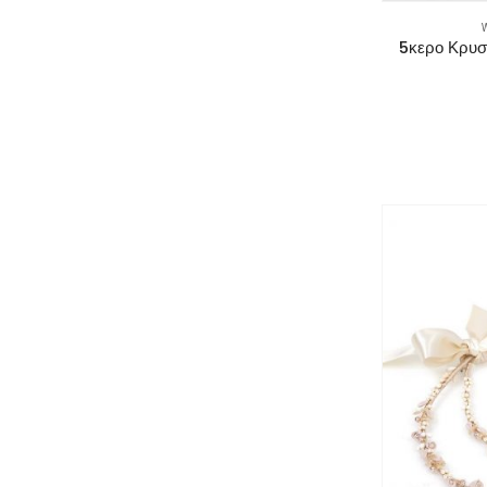
5κερο Κρυσ