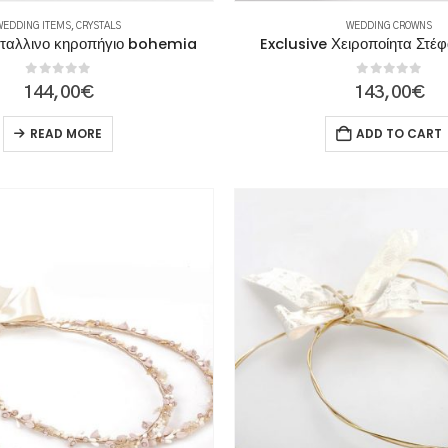
WEDDING ITEMS
,
CRYSTALS
WEDDING CROWNS
ταλλινο κηροπήγιο bohemia
Exclusive Χειροποίητα Στέ
0
out of 5
0
out of 5
144,00
€
143,00
€
READ MORE
ADD TO CART