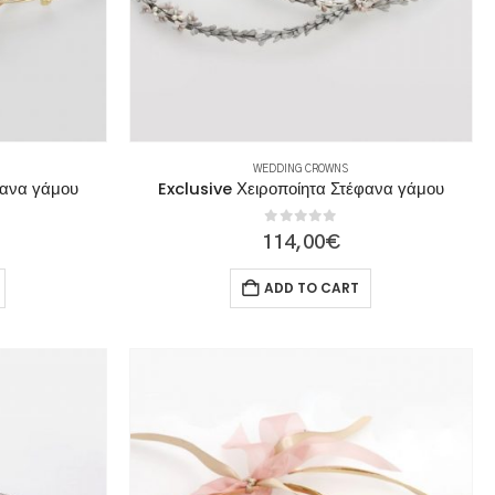
WEDDING CROWNS
φανα γάμου
Exclusive Χειροποίητα Στέφανα γάμου
0
out of 5
114,00
€
ADD TO CART