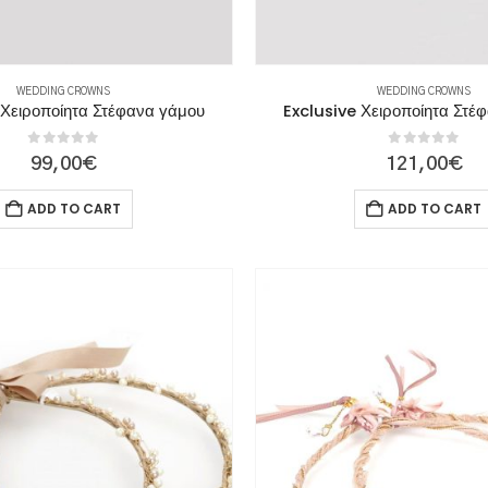
WEDDING CROWNS
WEDDING CROWNS
 Χειροποίητα Στέφανα γάμου
Exclusive Χειροποίητα Στέ
0
out of 5
0
out of 5
99,00
€
121,00
€
ADD TO CART
ADD TO CART