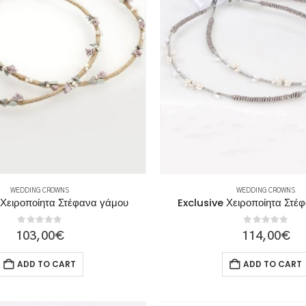
WEDDING CROWNS
WEDDING CROWNS
 Χειροποίητα Στέφανα γάμου
Exclusive Χειροποίητα Στέ
0
out of 5
0
out of 5
103,00
€
114,00
€
ADD TO CART
ADD TO CART