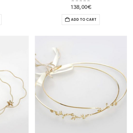
0
out of 5
138,00
€
ADD TO CART