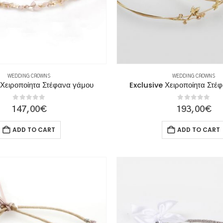
WEDDING CROWNS
WEDDING CROWNS
 Χειροποίητα Στέφανα γάμου
Exclusive Χειροποίητα Στέ
0
out of 5
0
out of 5
147,00
€
193,00
€
ADD TO CART
ADD TO CART