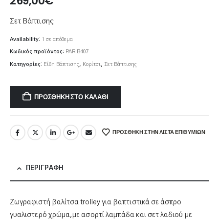
269,00
€
Σετ Βάπτισης
Availability:
1 σε απόθεμα
Κωδικός προϊόντος:
PAR.B407
Κατηγορίες:
Είδη Βάπτισης
,
Κορίτσι
,
Σετ Βάπτισης
ΠΡΟΣΘΉΚΗ ΣΤΟ ΚΑΛΆΘΙ
ΠΡΌΣΘΉΚΗ ΣΤΗΝ ΛΊΣΤΑ ΕΠΙΘΥΜΙΏΝ
ΠΕΡΙΓΡΑΦΉ
Ζωγραφιστή βαλίτσα trolley για βαπτιστικά σε άσπρο
γυαλιστερό χρώμα,με ασορτί λαμπάδα και σετ λαδιού με