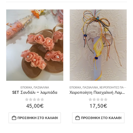
ΕΠΟΧΙΚΆ
,
ΠΑΣΧΑΛΙΝΆ
ΕΠΟΧΙΚΆ
,
ΠΑΣΧΑΛΙΝΆ
,
ΧΕΙΡΟΠΟΊΗΤΕΣ ΠΑΣΧΑΛΙΝΈΣ ΛΑΜΠΆΔΕΣ
SET Σανδάλι – λαμπάδα
Χειροποίητη Πασχαλινή Λαμπάδα
0
out of 5
0
out of 5
45,00
€
17,50
€
ΠΡΟΣΘΉΚΗ ΣΤΟ ΚΑΛΆΘΙ
ΠΡΟΣΘΉΚΗ ΣΤΟ ΚΑΛΆΘΙ