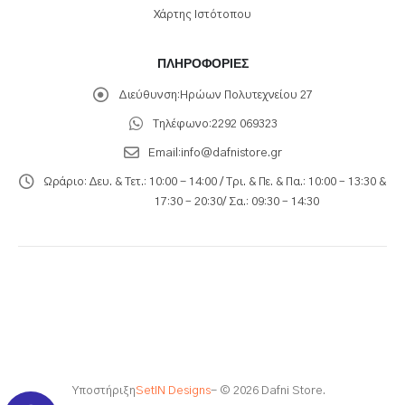
Χάρτης Ιστότοπου
ΠΛΗΡΟΦΟΡΊΕΣ
Διεύθυνση:
Ηρώων Πολυτεχνείου 27
Τηλέφωνο:
2292 069323
Email:
info@dafnistore.gr
Ωράριο:
Δευ. & Τετ.: 10:00 - 14:00 / Τρι. & Πε. & Πα.: 10:00 – 13:30 &
17:30 – 20:30/ Σα.: 09:30 – 14:30
Υποστήριξη
SetIN Designs
- © 2026 Dafni Store.