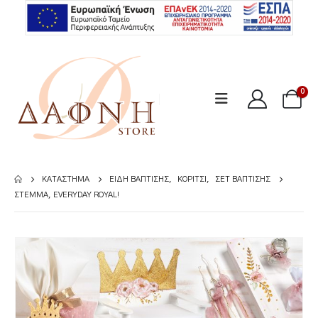
0
ΚΑΤΆΣΤΗΜΑ
ΕΊΔΗ ΒΆΠΤΙΣΗΣ
,
ΚΟΡΊΤΣΙ
,
ΣΕΤ ΒΆΠΤΙΣΗΣ
ΣΤΈΜΜΑ, EVERYDAY ROYAL!