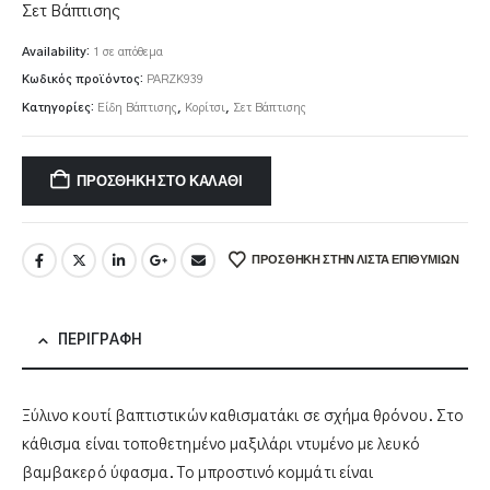
Σετ Βάπτισης
Availability:
1 σε απόθεμα
Κωδικός προϊόντος:
PARΖΚ939
Κατηγορίες:
Είδη Βάπτισης
,
Κορίτσι
,
Σετ Βάπτισης
ΠΡΟΣΘΉΚΗ ΣΤΟ ΚΑΛΆΘΙ
ΠΡΌΣΘΉΚΗ ΣΤΗΝ ΛΊΣΤΑ ΕΠΙΘΥΜΙΏΝ
ΠΕΡΙΓΡΑΦΉ
Ξύλινο κουτί βαπτιστικών καθισματάκι σε σχήμα θρόνου. Στο
κάθισμα είναι τοποθετημένο μαξιλάρι ντυμένο με λευκό
βαμβακερό ύφασμα. Το μπροστινό κομμάτι είναι