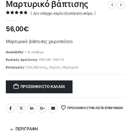
Μαρτυρικό βάπτισης
( Δεν υπάρχει καμία αξιολόγηση ακόμη. )
0
out of 5
56,00
€
Μαρτυρικό βάπτισης χειροποίητο
Availability:
1 σε απόθεμα
Κωδικός προϊόντος:
PAR.M8-106P.23
Κατηγορίες:
Είδη Βάπτισης
,
Κορίτσι
,
Μαρτυρικά
ΠΡΟΣΘΉΚΗ ΣΤΟ ΚΑΛΆΘΙ
ΠΡΌΣΘΉΚΗ ΣΤΗΝ ΛΊΣΤΑ ΕΠΙΘΥΜΙΏΝ
ΠΕΡΙΓΡΑΦΉ