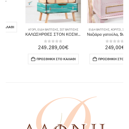
ΑΓΌΡΙ
,
ΕΊΔΗ ΒΆΠΤΙΣΗΣ
,
ΣΕΤ ΒΆΠΤΙΣΗΣ
ΕΊΔΗ ΒΆΠΤΙΣΗΣ
,
ΚΟΡΊΤΣΙ
,
ΣΕΤ ΒΆΠΤΙΣΗΣ
ΚΑΛΩΣΗΡΘΕΣ ΣΤΟΝ ΚΟΣΜΟ! WELCOME TO THE WORLD!
Ναζιάρα γατούλα, Sweet kitty!
0
out of 5
0
out of 5
249.289,00
€
249,00
€
ΠΡΟΣΘΉΚΗ ΣΤΟ ΚΑΛΆΘΙ
ΠΡΟΣΘΉΚΗ ΣΤΟ ΚΑΛΆΘΙ