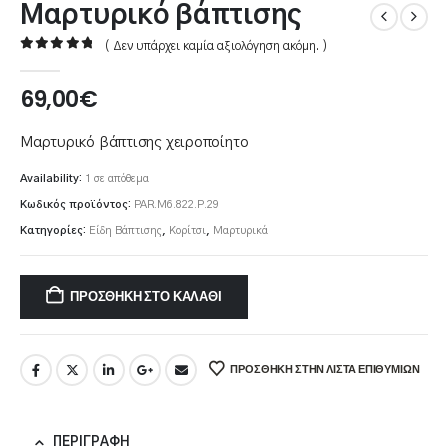
Μαρτυρικό βάπτισης
( Δεν υπάρχει καμία αξιολόγηση ακόμη. )
0
out of 5
69,00
€
Μαρτυρικό βάπτισης χειροποίητο
Availability:
1 σε απόθεμα
Κωδικός προϊόντος:
PAR.M6.822.P.29
Κατηγορίες:
Είδη Βάπτισης
,
Κορίτσι
,
Μαρτυρικά
ΠΡΟΣΘΉΚΗ ΣΤΟ ΚΑΛΆΘΙ
ΠΡΌΣΘΉΚΗ ΣΤΗΝ ΛΊΣΤΑ ΕΠΙΘΥΜΙΏΝ
ΠΕΡΙΓΡΑΦΉ