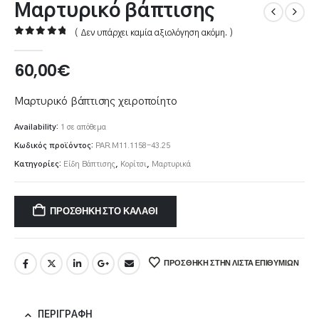
Μαρτυρικό βάπτισης
( Δεν υπάρχει καμία αξιολόγηση ακόμη. )
0
out of 5
60,00
€
Μαρτυρικό βάπτισης χειροποίητο
Availability:
1 σε απόθεμα
Κωδικός προϊόντος:
PAR.M11.1158-43.25
Κατηγορίες:
Είδη Βάπτισης
,
Κορίτσι
,
Μαρτυρικά
ΠΡΟΣΘΉΚΗ ΣΤΟ ΚΑΛΆΘΙ
ΠΡΌΣΘΉΚΗ ΣΤΗΝ ΛΊΣΤΑ ΕΠΙΘΥΜΙΏΝ
ΠΕΡΙΓΡΑΦΉ