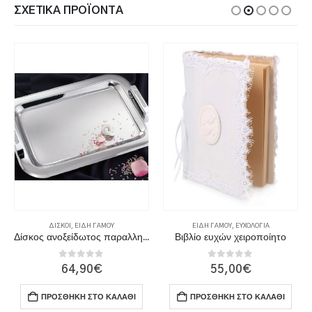
ΣΧΕΤΙΚΆ ΠΡΟΪΌΝΤΑ
ΔΊΣΚΟΙ
,
ΕΊΔΗ ΓΆΜΟΥ
ΕΊΔΗ ΓΆΜΟΥ
,
ΕΥΧΟΛΌΓΙΑ
Δίσκος ανοξείδωτος παραλληλόγραμμος
Βιβλίο ευχών χειροποίητο
0
out of 5
0
out of 5
64,90
€
55,00
€
ΠΡΟΣΘΉΚΗ ΣΤΟ ΚΑΛΆΘΙ
ΠΡΟΣΘΉΚΗ ΣΤΟ ΚΑΛΆΘΙ