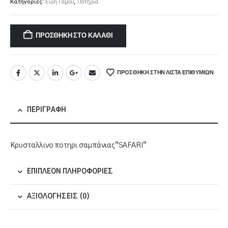
Κατηγορίες:
Είδη Γάμου
,
Ποτήρια
ΠΡΟΣΘΉΚΗ ΣΤΟ ΚΑΛΆΘΙ
ΠΡΌΣΘΉΚΗ ΣΤΗΝ ΛΊΣΤΑ ΕΠΙΘΥΜΙΏΝ
ΠΕΡΙΓΡΑΦΉ
Κρυσταλλινο ποτηρι σαμπάνιας”SAFARI”
ΕΠΙΠΛΈΟΝ ΠΛΗΡΟΦΟΡΊΕΣ
ΑΞΙΟΛΟΓΉΣΕΙΣ (0)