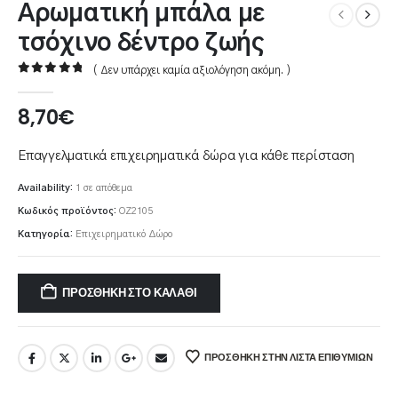
Αρωματική μπάλα με
τσόχινο δέντρο ζωής
( Δεν υπάρχει καμία αξιολόγηση ακόμη. )
0
out of 5
8,70
€
Επαγγελματικά επιχειρηματικά δώρα για κάθε περίσταση
Availability:
1 σε απόθεμα
Κωδικός προϊόντος:
OZ2105
Κατηγορία:
Επιχειρηματικό Δώρο
ΠΡΟΣΘΉΚΗ ΣΤΟ ΚΑΛΆΘΙ
ΠΡΌΣΘΉΚΗ ΣΤΗΝ ΛΊΣΤΑ ΕΠΙΘΥΜΙΏΝ