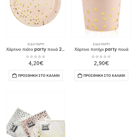
επιλεγού
στη
σελίδα
του
προϊόντ
ΕΊΔΗ ΠΆΡΤΥ
ΕΊΔΗ ΠΆΡΤΥ
Χάρτινο πιάτο party πουά 23cm
Χάρτινο ποτήρι party πουά
0
out of 5
0
out of 5
4,20
€
2,90
€
ΠΡΟΣΘΉΚΗ ΣΤΟ ΚΑΛΆΘΙ
ΠΡΟΣΘΉΚΗ ΣΤΟ ΚΑΛΆΘΙ