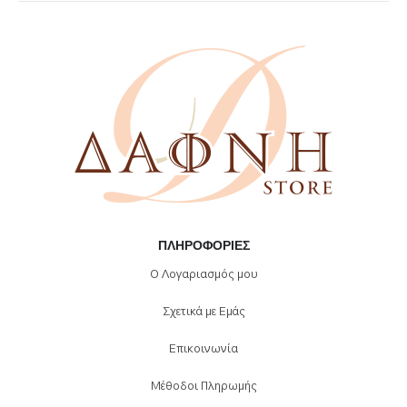
να
επιλεγούν
στη
σελίδα
του
προϊόντος
ΠΛΗΡΟΦΟΡΊΕΣ
Ο Λογαριασμός μου
Σχετικά με Εμάς
Επικοινωνία
Μέθοδοι Πληρωμής