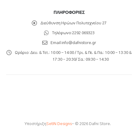
ΠΛΗΡΟΦΟΡΊΕΣ
Διεύθυνση:
Ηρώων Πολυτεχνείου 27
Τηλέφωνο:
2292 069323
Email:
info@dafnistore.gr
Ωράριο:
Δευ. & Τετ.: 10:00 - 14:00 / Τρι. & Πε. & Πα.: 10:00 – 13:30 &
17:30 – 20:30/ Σα.: 09:30 – 14:30
Υποστήριξη
SetIN Designs
- © 2026 Dafni Store.