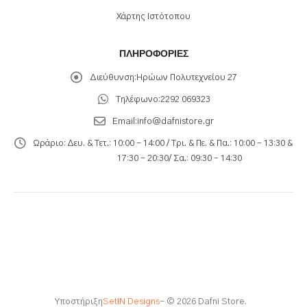
Χάρτης Ιστότοπου
ΠΛΗΡΟΦΟΡΊΕΣ
Διεύθυνση:
Ηρώων Πολυτεχνείου 27
Τηλέφωνο:
2292 069323
Email:
info@dafnistore.gr
Ωράριο:
Δευ. & Τετ.: 10:00 - 14:00 / Τρι. & Πε. & Πα.: 10:00 – 13:30 &
17:30 – 20:30/ Σα.: 09:30 – 14:30
Υποστήριξη
SetIN Designs
- © 2026 Dafni Store.