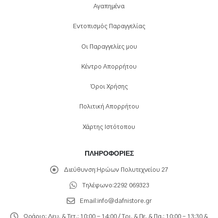
Αγαπημένα
Εντοπισμός Παραγγελίας
Οι Παραγγελίες μου
Κέντρο Απορρήτου
Όροι Χρήσης
Πολιτική Απορρήτου
Χάρτης Ιστότοπου
ΠΛΗΡΟΦΟΡΊΕΣ
Διεύθυνση:
Ηρώων Πολυτεχνείου 27
Τηλέφωνο:
2292 069323
Email:
info@dafnistore.gr
Ωράριο:
Δευ. & Τετ.: 10:00 - 14:00 / Τρι. & Πε. & Πα.: 10:00 – 13:30 &