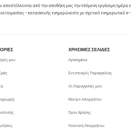
ι αποστέλλονται από την αποθήκη μας την επόμενη εργάσιμη ημέρα εφ
ροετοιμασίας – κατασκευής ενημερώνεστε με σχετικό ενημερωτικό e-m
ΟΡΊΕΣ
ΧΡΉΣΙΜΕΣ ΣΕΛΊΔΕΣ
σμός μου
Αγαπημένα
 Εμάς
Εντοπισμός Παραγγελίας
ία
Οι Παραγγελίες μου
ληρωμής
Κέντρο Απορρήτου
οστολής
Όροι Χρήσης
ωτήσεις
Πολιτική Απορρήτου