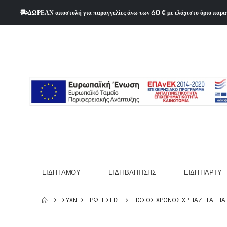
ΔΩΡΕΑΝ αποστολή για παραγγελίες άνω των 60 € με ελάχιστο όριο παρα
ΕΊΔΗ ΓΆΜΟΥ
ΕΊΔΗ ΒΆΠΤΙΣΗΣ
ΕΊΔΗ ΠΆΡΤΥ
ΣΥΧΝΈΣ ΕΡΩΤΉΣΕΙΣ
ΠΌΣΟΣ ΧΡΌΝΟΣ ΧΡΕΙΆΖΕΤΑΙ ΓΙΑ