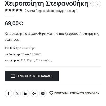
Χειροποίητη Στεφανοθήκη
( Δεν υπάρχει καμία αξιολόγηση ακόμη. )
0
out of 5
69,00
€
Χειροποίητη στεφανοθήκη για την πιο ξεχωριστή στιγμή της
ζωής σας
Availability:
1 σε απόθεμα
Κωδικός προϊόντος:
ΟΖ/2081
Κατηγορίες:
Είδη Γάμου
,
Στεφανοθήκες
ΠΡΟΣΘΉΚΗ ΣΤΟ ΚΑΛΆΘΙ
ΠΡΌΣΘΉΚΗ ΣΤΗΝ ΛΊΣΤΑ ΕΠΙΘΥΜΙΏΝ