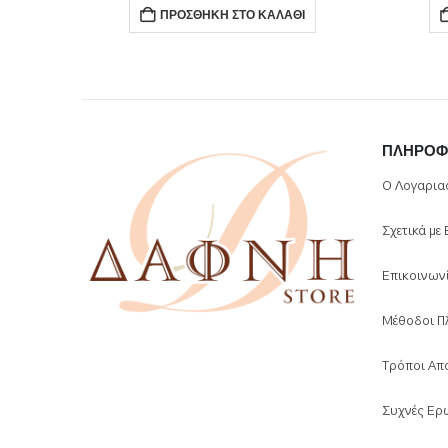
Ι
ΠΡΟΣΘΉΚΗ ΣΤΟ ΚΑΛΆΘΙ
ΠΛΗΡΟΦ
Ο Λογαρια
Σχετικά με
Επικοινων
Μέθοδοι Π
Τρόποι Απ
Συχνές Ερ