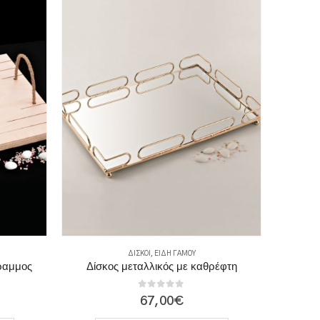
ΔΊΣΚΟΙ
,
ΕΊΔΗ ΓΆΜΟΥ
ραμμος
Δίσκος μεταλλικός με καθρέφτη
Κρυστά
0
out of 5
67,00
€