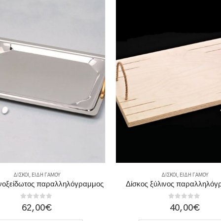
ΔΊΣΚΟΙ
,
ΕΊΔΗ ΓΆΜΟΥ
ΔΊΣΚΟΙ
,
ΕΊΔΗ ΓΆΜΟΥ
ανοξείδωτος παραλληλόγραμμος
Δίσκος ξύλινος παραλληλόγ
0
out of 5
0
out of 5
62,00
€
40,00
€