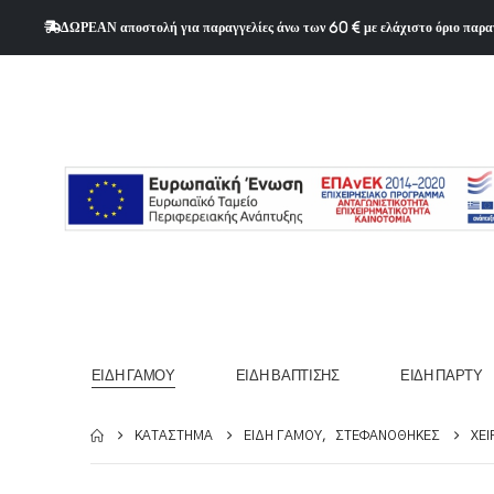
ΔΩΡΕΑΝ αποστολή για παραγγελίες άνω των 60 € με ελάχιστο όριο παρα
ΕΊΔΗ ΓΆΜΟΥ
ΕΊΔΗ ΒΆΠΤΙΣΗΣ
ΕΊΔΗ ΠΆΡΤΥ
ΚΑΤΆΣΤΗΜΑ
ΕΊΔΗ ΓΆΜΟΥ
,
ΣΤΕΦΑΝΟΘΉΚΕΣ
ΧΕ