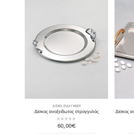
ΔΊΣΚΟΙ
,
ΕΊΔΗ ΓΆΜΟΥ
κη
Δίσκος ανοξείδωτος στρογγυλός
Δίσκος 
0
out of 5
60,00
€