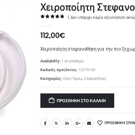
Χειροποίητη Στεφαν
( Δεν υπάρχει καμία αξιολόγηση ακόμ
0
out of 5
112,00
€
Χειροποίητη στεφανοθήκη για την πιο ξεχωρ
Availability:
1 σε απόθεμα
Κωδικός προϊόντος:
ΟΖ/18164
Κατηγορίες:
Είδη Γάμου
,
Στεφανοθήκες
ΠΡΟΣΘΉΚΗ ΣΤΟ ΚΑΛΆΘΙ
ΠΡΌΣΘΉΚΗ ΣΤΗΝ 