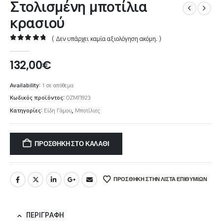
Στολισμένη μποτίλια
κρασιού
( Δεν υπάρχει καμία αξιολόγηση ακόμη. )
0
out of 5
132,00
€
Availability:
1 σε απόθεμα
Κωδικός προϊόντος:
OZΜΠ923
Κατηγορίες:
Είδη Γάμου
,
Μποτίλιες
ΠΡΟΣΘΉΚΗ ΣΤΟ ΚΑΛΆΘΙ
ΠΡΌΣΘΉΚΗ ΣΤΗΝ ΛΊΣΤΑ ΕΠΙΘΥΜΙΏΝ
ΠΕΡΙΓΡΑΦΉ